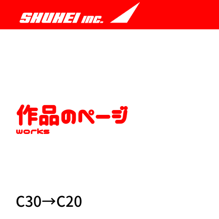
作品のページ
works
C30→C20