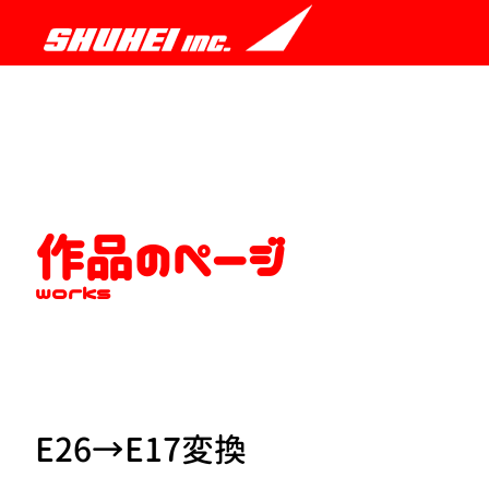
作品のページ
works
E26→E17変換