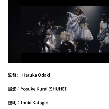
監督:：Haruka Odaki
撮影：Yosuke Kurai (SHUHEI)
照明：Ibuki Katagiri