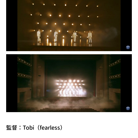
監督：Tobi（fearless）