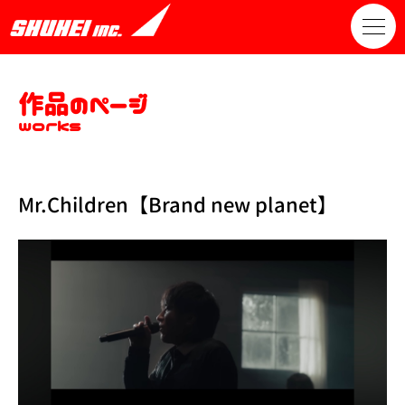
作品のページ
works
Mr.Children【Brand new planet】