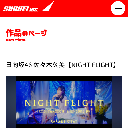
作品のページ
works
日向坂46 佐々木久美【NIGHT FLIGHT】