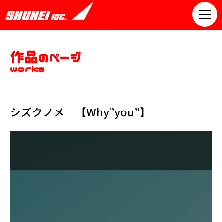
作品のページ
works
シズクノメ 【Why”you”】