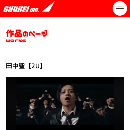
作品のページ
works
田中聖【2U】