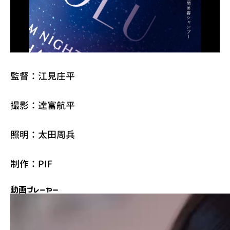
監督：江見庄平
撮影：達富航平
照明：太田周兵
制作：PIF
動画プレーヤー