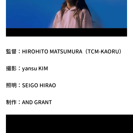
監督：HIROHITO MATSUMURA（TCM-KAORU）
撮影：yansu KIM
照明：SEIGO HIRAO
制作：AND GRANT