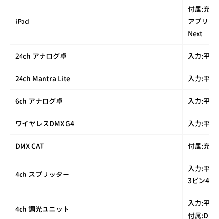
付属:充電
iPad
アプリ:Sidu
Next
24ch アナログ卓
入力:平行
24ch Mantra Lite
入力:平行
6ch アナログ卓
入力:平行
ワイヤレスDMX G4
入力:平行
DMX CAT
付属:充電
入力:平行
4ch スプリッター
3ピン4口
入力:平行
4ch 調光ユニット
付属:DM